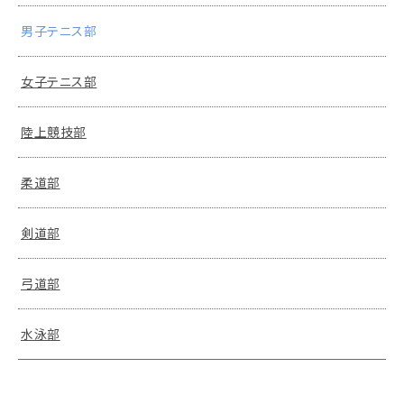
男子テニス部
女子テニス部
陸上競技部
柔道部
剣道部
弓道部
水泳部