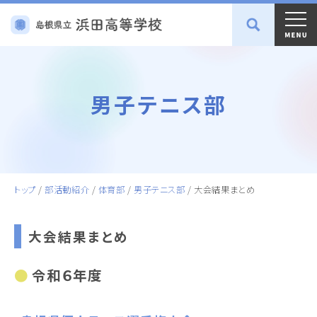
男子テニス部
トップ
/
部活動紹介
/
体育部
/
男子テニス部
/
大会結果まとめ
大会結果まとめ
令和６年度