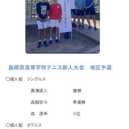
島根県高等学校テニス新人大会 地区予選
〇個人戦 シングルス
廣瀬遥人 優勝
森脇悠斗 準優勝
森 達希 ３位
〇個人戦 ダブルス