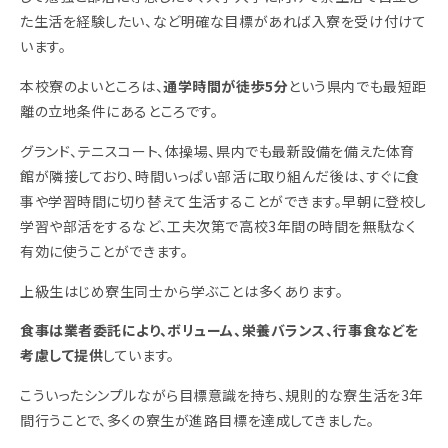
た生活を経験したい、など明確な目標があれば入寮を受け付けて
います。
本校寮のよいところは、
通学時間が徒歩5分
という県内でも最短距
離の立地条件にあるところです。
グランド、テニスコート、体操場、県内でも最新設備を備えた体育
館が隣接しており、時間いっぱい部活に取り組んだ後は、すぐに食
事や学習時間に切り替えて生活することができます。早朝に登校し
学習や部活をするなど、工夫次第で高校3年間の時間を無駄なく
有効に使うことができます。
上級生はじめ寮生同士から学ぶことは多くあります。
食事は業者委託により、ボリューム、栄養バランス、行事食などを
考慮して提供
しています。
こういったシンプルながら目標意識を持ち、規則的な寮生活を3年
間行うことで、多くの寮生が進路目標を達成してきました。