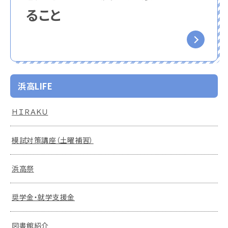
ること
浜高LIFE
ＨＩＲＡＫＵ
模試対策講座（土曜補習）
浜高祭
奨学金・就学支援金
図書館紹介