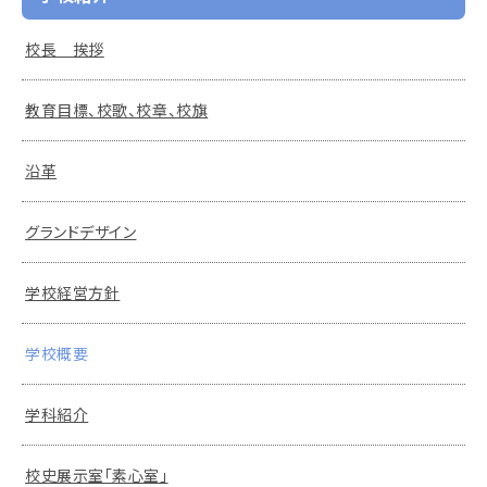
校長 挨拶
教育目標、校歌、校章、校旗
沿革
グランドデザイン
学校経営方針
学校概要
学科紹介
校史展示室「素心室」