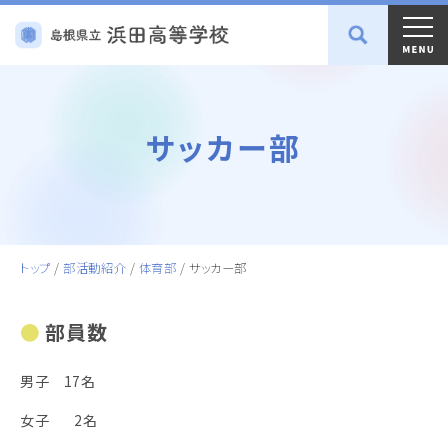
サッカー部
トップ
/
部活動紹介
/
体育部
/
サッカー部
部員数
男子 17名
女子 2名