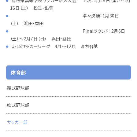
島根県高等学校サッカー新人大会 １次：1月15日（金）～1月
16日（土） 松江・出雲
準々決勝：1月30日
（土） 浜田・益田
Finalラウンド：2月6日
（土）～2月7日（日） 浜田・益田
U-18サッカーリーグ 4月～12月 県内各地
体育部
硬式野球部
軟式野球部
サッカー部