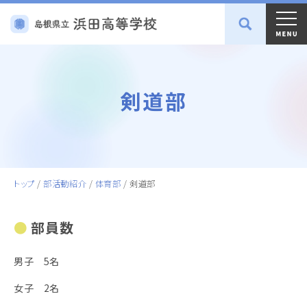
剣道部
トップ
/
部活動紹介
/
体育部
/
剣道部
部員数
男子 5名
女子 2名