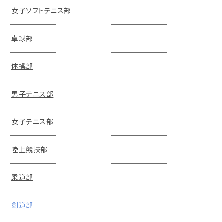
女子ソフトテニス部
卓球部
体操部
男子テニス部
女子テニス部
陸上競技部
柔道部
剣道部