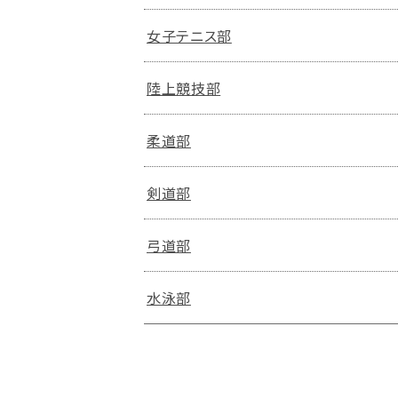
女子テニス部
陸上競技部
柔道部
剣道部
弓道部
水泳部