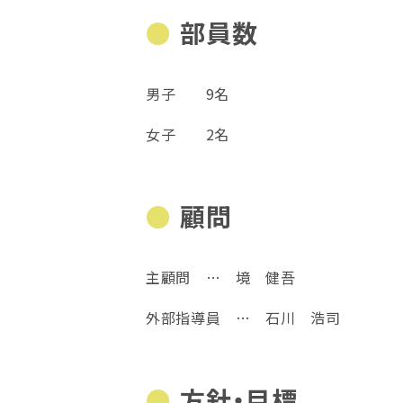
部員数
男子 9名
女子 2名
顧問
主顧問 … 境 健吾
外部指導員 … 石川 浩司
方針・目標