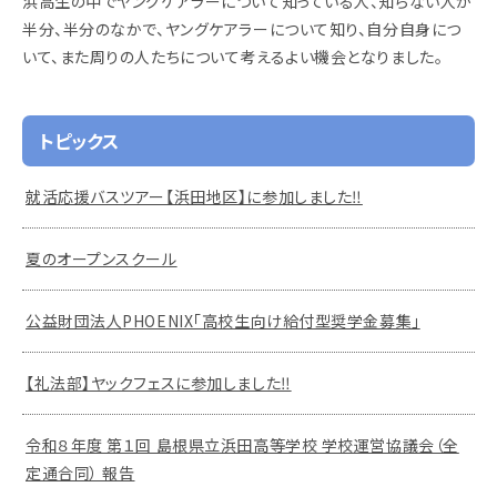
浜高生の中でヤングケアラーについて知っている人、知らない人が
半分、半分のなかで、ヤングケアラーについて知り、自分自身につ
いて、また周りの人たちについて考えるよい機会となりました。
トピックス
就活応援バスツアー【浜田地区】に参加しました‼
夏のオープンスクール
公益財団法人PHOENIX「高校生向け給付型奨学金募集」
【礼法部】ヤックフェスに参加しました‼
令和８年度 第１回 島根県立浜田高等学校 学校運営協議会（全
定通合同） 報告