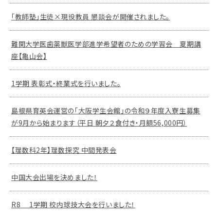
「教師塾」生徒×現役教員 懇談会が開催されました。
難関大学医歯薬獣医学部進学希望者のための学習会 夏期講
座【亀山会】
1学期 表彰式・終業式を行いました。
島根県育英会運営の「大阪学生会館」の令和９年度入寮生募集
が9月から始まります（平日 朝夕２食付き・月額56,000円）
【理数科2年】理数探究 中間発表会
中国大会出場を決めました！
R8 1学期 校内球技大会を行いました！