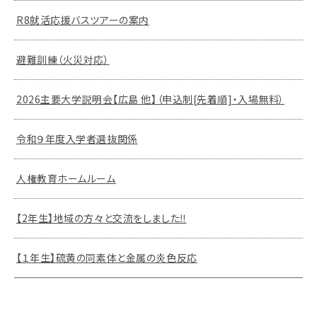
R8就活応援バスツアーの案内
避難訓練（火災対応）
2026主要大学説明会【広島 他】（申込制[先着順]・入場無料）
令和９年度入学者選抜関係
人権教育ホームルーム
【2年生】地域の方々と交流をしました‼
【１年生】硫黄の同素体と金属の炎色反応