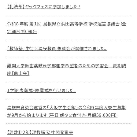
【礼法部】ヤックフェスに参加しました‼
令和８年度 第１回 島根県立浜田高等学校 学校運営協議会（全
定通合同） 報告
「教師塾」生徒×現役教員 懇談会が開催されました。
難関大学医歯薬獣医学部進学希望者のための学習会 夏期講
座【亀山会】
1学期 表彰式・終業式を行いました。
島根県育英会運営の「大阪学生会館」の令和９年度入寮生募集
が9月から始まります（平日 朝夕２食付き・月額56,000円）
【理数科2年】理数探究 中間発表会