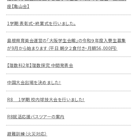
座【亀山会】
1学期 表彰式・終業式を行いました。
島根県育英会運営の「大阪学生会館」の令和９年度入寮生募集
が9月から始まります（平日 朝夕２食付き・月額56,000円）
【理数科2年】理数探究 中間発表会
中国大会出場を決めました！
R8 1学期 校内球技大会を行いました！
R8就活応援バスツアーの案内
避難訓練（火災対応）