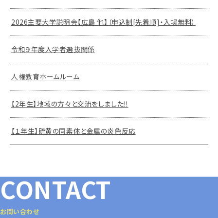
2026主要大学説明会【広島 他】（申込制[先着順]・入場無料）
令和９年度入学者選抜関係
人権教育ホームルーム
【2年生】地域の方々と交流をしました‼
【１年生】硫黄の同素体と金属の炎色反応
CONTACT
お問い合わせ