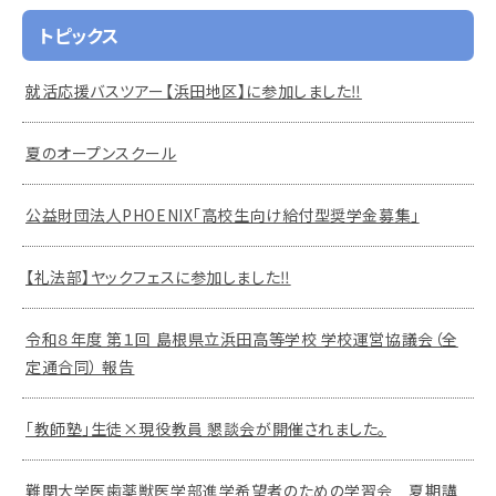
トピックス
就活応援バスツアー【浜田地区】に参加しました‼
夏のオープンスクール
公益財団法人PHOENIX「高校生向け給付型奨学金募集」
【礼法部】ヤックフェスに参加しました‼
令和８年度 第１回 島根県立浜田高等学校 学校運営協議会（全
定通合同） 報告
「教師塾」生徒×現役教員 懇談会が開催されました。
難関大学医歯薬獣医学部進学希望者のための学習会 夏期講