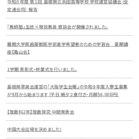
令和８年度 第１回 島根県立浜田高等学校 学校運営協議会（全
定通合同） 報告
「教師塾」生徒×現役教員 懇談会が開催されました。
難関大学医歯薬獣医学部進学希望者のための学習会 夏期講
座【亀山会】
1学期 表彰式・終業式を行いました。
島根県育英会運営の「大阪学生会館」の令和９年度入寮生募集
が9月から始まります（平日 朝夕２食付き・月額56,000円）
【理数科2年】理数探究 中間発表会
中国大会出場を決めました！