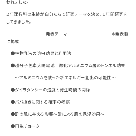
われました。
２年理数科の生徒が自分たちで研究テーマを決め、１年間研究を
してきました。
ーーーーーーーーー発表テーマーーーーーーーーー ＊発表順
に掲載
●植物乳液の防虫効果と利用法
●超分子色素太陽電池 酸化アルミニウム層のトンネル効果
～アルミニウムを使った新エネルギー創出の可能性～
●ダイラタンシーの速度と発生時間の関係
●ババ抜きに関する確率の考察
●酢の肌に与える影響～酢による肌の保湿効果～
●再生チョーク