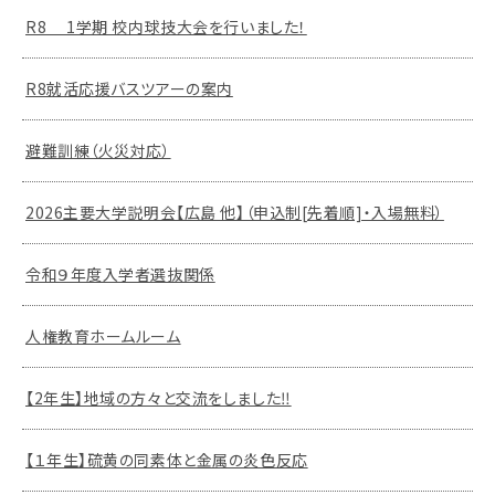
R8 1学期 校内球技大会を行いました！
R8就活応援バスツアーの案内
避難訓練（火災対応）
2026主要大学説明会【広島 他】（申込制[先着順]・入場無料）
令和９年度入学者選抜関係
人権教育ホームルーム
【2年生】地域の方々と交流をしました‼
【１年生】硫黄の同素体と金属の炎色反応