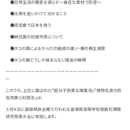
●日常生活の騒音を減らす～身近な素材で防音～
●太陽を追いかけて分かること
●昆虫食で日本を救う
●納豆菌の抗菌作用について
●タコの餌によるからだの組成の違い・腕の再生速度
●タコの腕どうしが絡まらない理由の解明
ーーーーーーーーーーーーーーーーーーーーーー
ー
このうち、上位に選ばれた「超分子色素太陽電池」「植物乳液の防
虫効果と利用法」は、
３月９日に島根県民会館で行われる島根県高等学校理数科課題
研究発表大会に参加します。