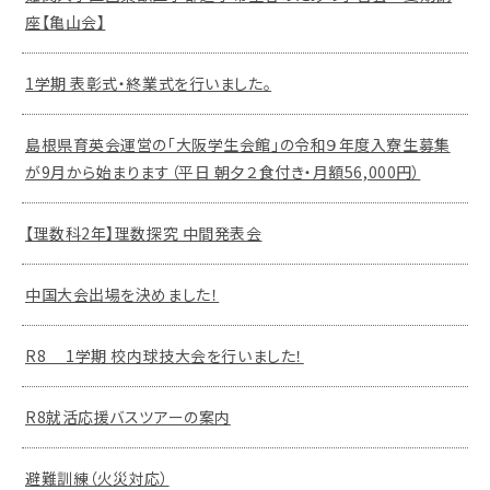
座【亀山会】
1学期 表彰式・終業式を行いました。
島根県育英会運営の「大阪学生会館」の令和９年度入寮生募集
が9月から始まります（平日 朝夕２食付き・月額56,000円）
【理数科2年】理数探究 中間発表会
中国大会出場を決めました！
R8 1学期 校内球技大会を行いました！
R8就活応援バスツアーの案内
避難訓練（火災対応）