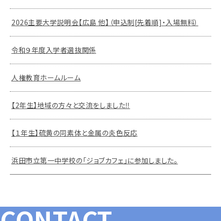
2026主要大学説明会【広島 他】（申込制[先着順]・入場無料）
令和９年度入学者選抜関係
人権教育ホームルーム
【2年生】地域の方々と交流をしました‼
【１年生】硫黄の同素体と金属の炎色反応
浜田市立第一中学校の「ジョブカフェ」に参加しました。
CONTACT