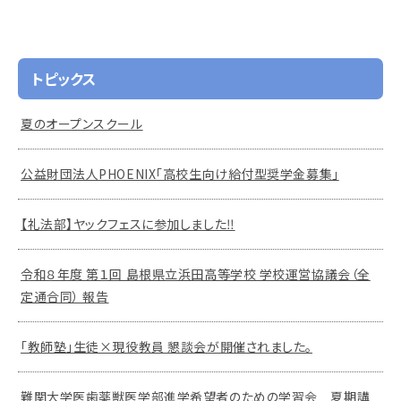
トピックス
夏のオープンスクール
公益財団法人PHOENIX「高校生向け給付型奨学金募集」
【礼法部】ヤックフェスに参加しました‼
令和８年度 第１回 島根県立浜田高等学校 学校運営協議会（全
定通合同） 報告
「教師塾」生徒×現役教員 懇談会が開催されました。
難関大学医歯薬獣医学部進学希望者のための学習会 夏期講