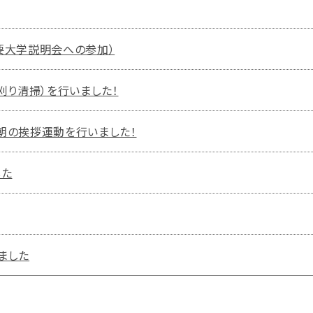
主要大学説明会への参加）
刈り清掃）を行いました！
】朝の挨拶運動を行いました！
した
ました