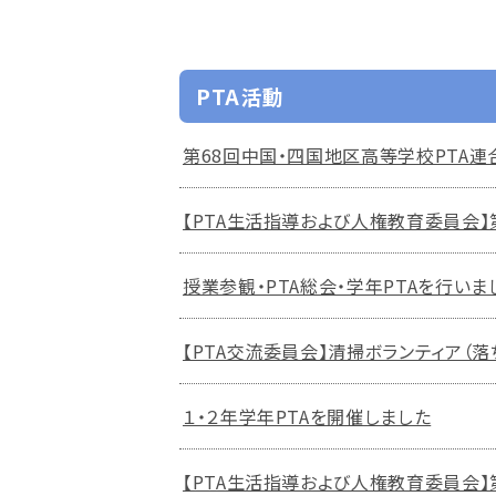
PTA活動
第68回中国・四国地区高等学校PTA
【PTA生活指導および人権教育委員会
授業参観・PTA総会・学年PTAを行いま
【PTA交流委員会】清掃ボランティア（
１・２年学年PTAを開催しました
【PTA生活指導および人権教育委員会