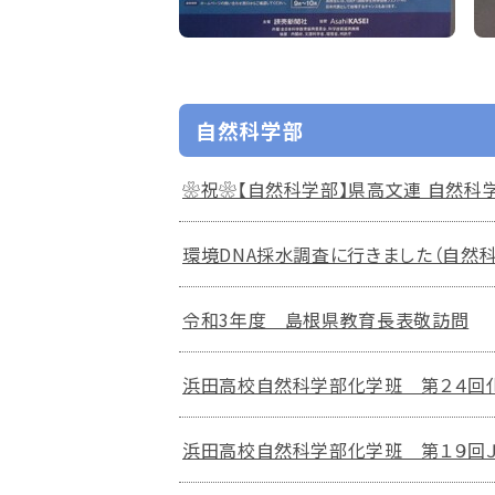
自然科学部
❀祝❀【自然科学部】県高文連 自然科
環境DNA採水調査に行きました（自然
令和3年度 島根県教育長表敬訪問
浜田高校自然科学部化学班 第２４回
浜田高校自然科学部化学班 第１９回Ｊ