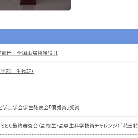
学部門 全国出場権獲得！！
科学部 生物班）
化学工学会学生発表会「優秀賞」受賞
ＳＥＣ最終審査会（高校生・高専生科学技術チャレンジ）「花王