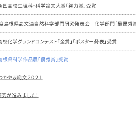
全国高校生理科・科学論文大賞「努力賞」受賞
度島根県高文連自然科学部門研究発表会 化学部門「最優秀賞
校化学グランドコンテスト「金賞」「ポスター発表」受賞
島根県科学作品展「優秀賞」受賞
かやま総文２０２１
研究が進みました！