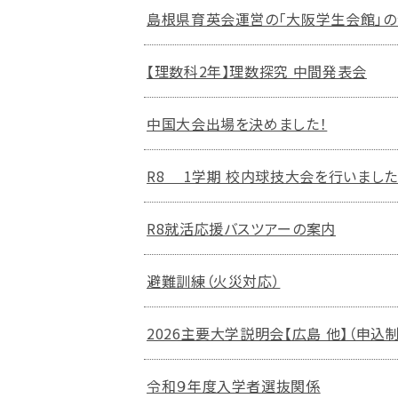
島根県育英会運営の「大阪学生会館」の令
【理数科2年】理数探究 中間発表会
中国大会出場を決めました！
R8 1学期 校内球技大会を行いました
R8就活応援バスツアーの案内
避難訓練（火災対応）
2026主要大学説明会【広島 他】（申込
令和９年度入学者選抜関係