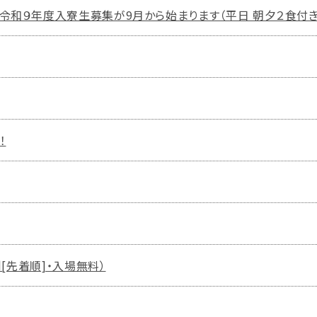
和９年度入寮生募集が9月から始まります（平日 朝夕２食付き・月
！
制[先着順]・入場無料）