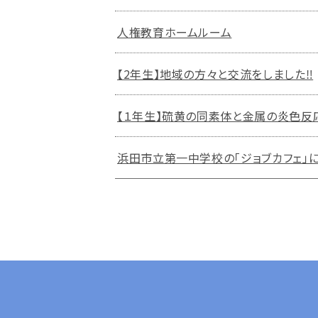
人権教育ホームルーム
【2年生】地域の方々と交流をしました‼
【１年生】硫黄の同素体と金属の炎色反
浜田市立第一中学校の「ジョブカフェ」