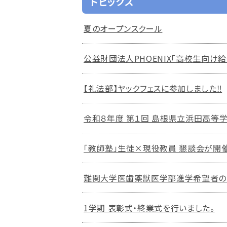
トピックス
夏のオープンスクール
公益財団法人PHOENIX「高校生向け
【礼法部】ヤックフェスに参加しました‼
令和８年度 第１回 島根県立浜田高等学
「教師塾」生徒×現役教員 懇談会が開
難関大学医歯薬獣医学部進学希望者の
1学期 表彰式・終業式を行いました。