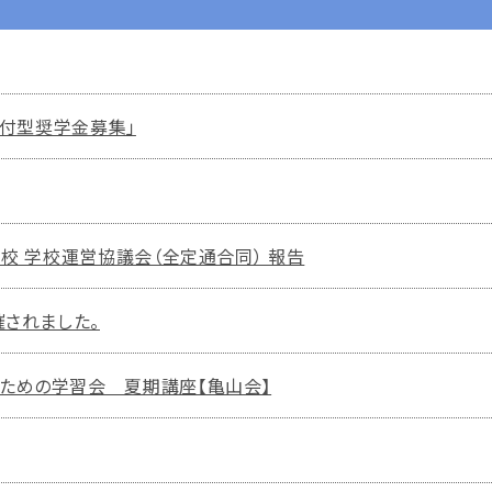
給付型奨学金募集」
校 学校運営協議会（全定通合同） 報告
催されました。
ための学習会 夏期講座【亀山会】