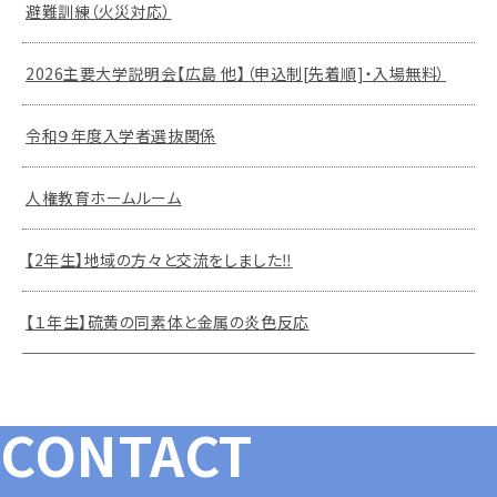
避難訓練（火災対応）
2026主要大学説明会【広島 他】（申込制[先着順]・入場無料）
令和９年度入学者選抜関係
人権教育ホームルーム
【2年生】地域の方々と交流をしました‼
【１年生】硫黄の同素体と金属の炎色反応
CONTACT