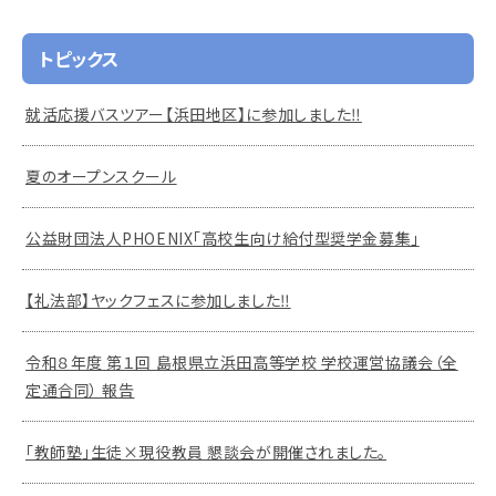
トピックス
就活応援バスツアー【浜田地区】に参加しました‼
夏のオープンスクール
公益財団法人PHOENIX「高校生向け給付型奨学金募集」
【礼法部】ヤックフェスに参加しました‼
令和８年度 第１回 島根県立浜田高等学校 学校運営協議会（全
定通合同） 報告
「教師塾」生徒×現役教員 懇談会が開催されました。