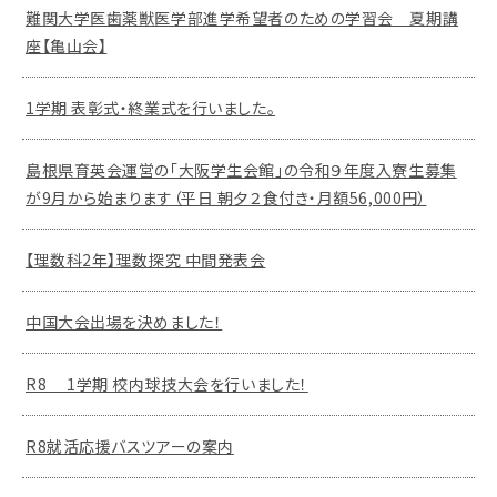
難関大学医歯薬獣医学部進学希望者のための学習会 夏期講
座【亀山会】
1学期 表彰式・終業式を行いました。
島根県育英会運営の「大阪学生会館」の令和９年度入寮生募集
が9月から始まります（平日 朝夕２食付き・月額56,000円）
【理数科2年】理数探究 中間発表会
中国大会出場を決めました！
R8 1学期 校内球技大会を行いました！
R8就活応援バスツアーの案内