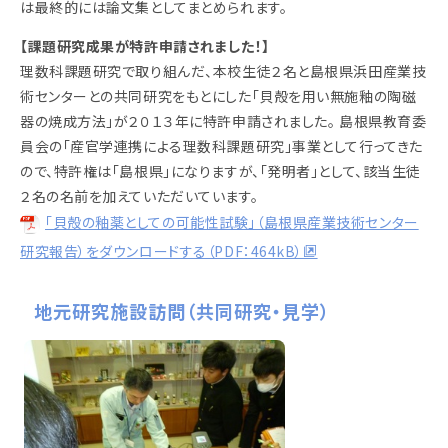
は最終的には論文集としてまとめられます。
【課題研究成果が特許申請されました！】
理数科課題研究で取り組んだ、本校生徒２名と島根県浜田産業技
術センターとの共同研究をもとにした「貝殻を用い無施釉の陶磁
器の焼成方法」が２０１３年に特許申請されました。 島根県教育委
員会の「産官学連携による理数科課題研究」事業として行ってきた
ので、特許権は「島根県」になりますが、「発明者」として、該当生徒
２名の名前を加えていただいています。
「貝殻の釉薬としての可能性試験」（島根県産業技術センター
研究報告）をダウンロードする（PDF：464kB）
地元研究施設訪問（共同研究・見学）