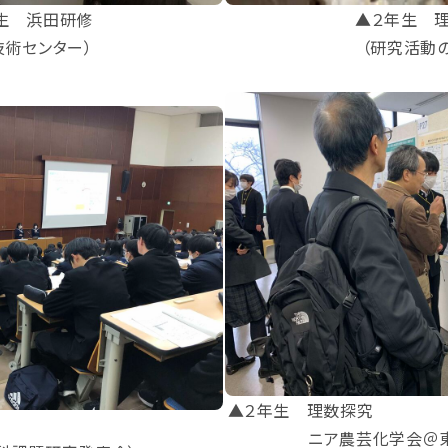
生 浜田研修
▲２年生 
技術センター）
（研究活動
▲２年生 理数
 理数探究
ニア農芸化学会＠