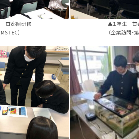
生 首都圏研修
▲１年生 首
AMSTEC）
（企業訪問・