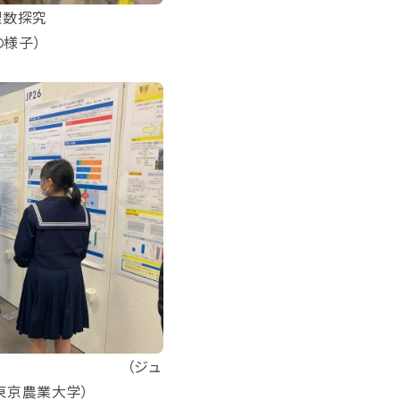
理数探究
の様子）
探究 （ジュ
東京農業大学）