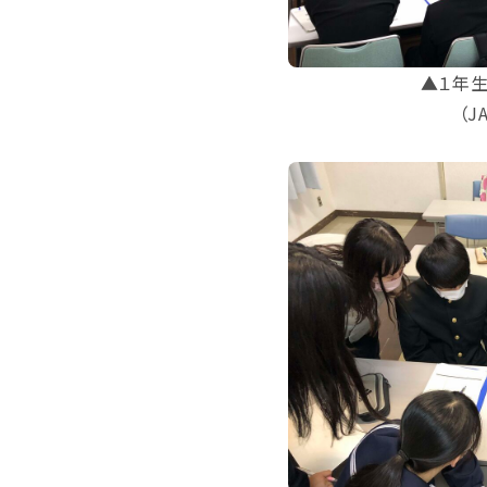
▲１年
（J