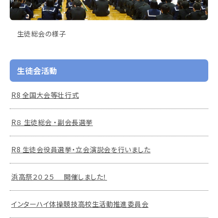
生徒総会の様子
生徒会活動
R8 全国大会等壮行式
R８ 生徒総会 ・副会長選挙
R8 生徒会役員選挙・立会演説会を行いました
浜高祭２０２５ 開催しました！
インターハイ体操競技高校生活動推進委員会