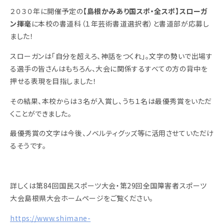
２０３０年に開催予定の
【島根かみあり国スポ・全スポ】スローガ
ン揮毫
に本校の書道科（１年芸術書道選択者）と書道部が応募し
ました！
スローガンは「自分を超えろ、神話をつくれ」。文字の勢いで出場す
る選手の皆さんはもちろん、大会に関係するすべての方の背中を
押せる表現を目指しました！
その結果、本校からは３名が入賞し、うち１名は最優秀賞をいただ
くことができました。
最優秀賞の文字は今後、ノベルティグッズ等に活用させていただけ
るそうです。
詳しくは第84回国民スポーツ大会・第29回全国障害者スポーツ
大会島根県大会ホームページをご覧ください。
https://www.shimane-