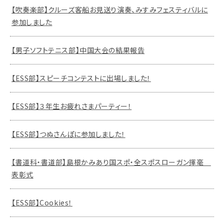
【吹奏楽部】クルーズ客船お見送り演奏、みすみフェスティバルに
参加しました
【男子ソフトテニス部】中国大会の結果報告
【ESS部】スピーチコンテストに出場しました！
【ESS部】３年生お疲れさまパーティー！
【ESS部】つぬさんぽに参加しました！
【書道科・書道部】島根かみあり国スポ・全スポスローガン揮毫
表彰式
【ESS部】Cookies！