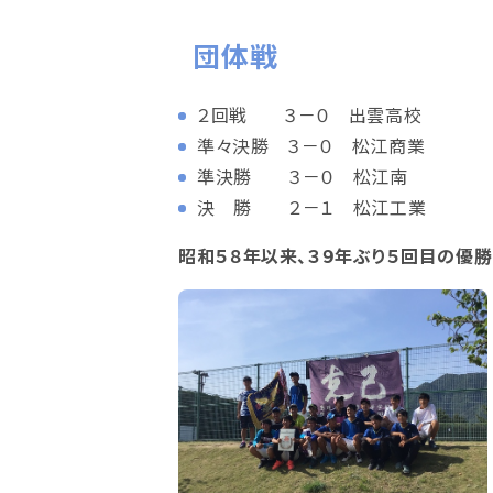
団体戦
２回戦 ３－０ 出雲高校
準々決勝 ３－０ 松江商業
準決勝 ３－０ 松江南
決 勝 ２－１ 松江工業
昭和５８年以来、３９年ぶり５回目の優勝