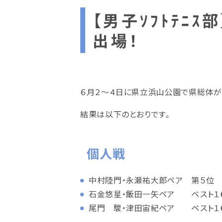
【男子ｿﾌﾄﾃﾆ
出場！
６月２～４日に県立浜山公園で県総体が
結果は以下のとおりです。
個人戦
中村陸門・永瀬祐大郎ペア 第５位 
石金悠星・飯田一矢ペア ベスト１
尾門 駿・津田宙紀ペア ベスト１