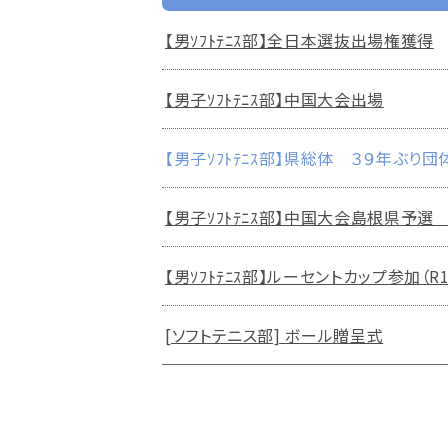
【男ｿﾌﾄﾃﾆｽ部】全日本選抜出場権獲得
【男子ｿﾌﾄﾃﾆｽ部】中国大会出場
【男子ｿﾌﾄﾃﾆｽ部】県総体 ３９年ぶり
【男子ｿﾌﾄﾃﾆｽ部】中国大会島根県予選
【男ｿﾌﾄﾃﾆｽ部】ルーセントカップ参加（R1.
[ソフトテニス部] ボール贈呈式