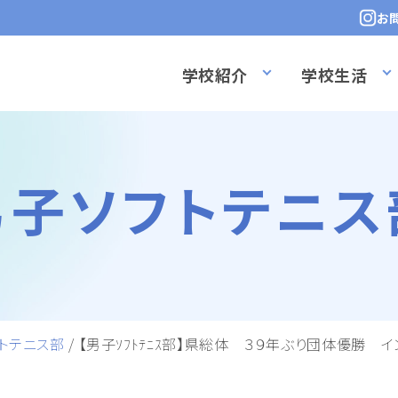
お
学校紹介
学校生活
男子ソフトテニス
トテニス部
/
【男子ｿﾌﾄﾃﾆｽ部】県総体 ３９年ぶり団体優勝 